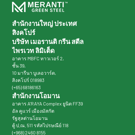
สำนักงานใหญ่ ประเทศ
สิงคโปร์
บริษัท เมอรานติ กรีน สตีล 
ไพรเวท ลิมิเต็ด
อาคาร MBFC ทาวเวอร์ 2,
ชั้น 39,
10 มารีนา บูเลอวาร์ด,
สิงคโปร์ 018983
(+65) 68186163
สำนักงานโอมาน
อาคาร A'RAYA Complex ยูนิต FF39 
อัล คูแวร์ เมืองมัสกัต
รัฐสุลต่านโอมาน
ตู้ ป.ณ. 511 รหัสไปรษณีย์ 118
(+968) 2460 8155